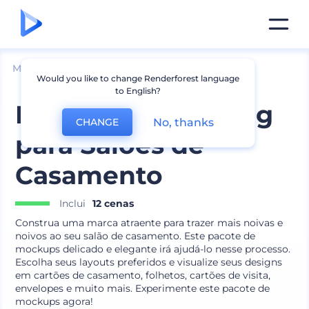
Mockups
Marca
Mockup de Papelaria
Would you like to change Renderforest language
to English?
Pacote de Branding
No, thanks
CHANGE
para Salões de
Casamento
Inclui
12 cenas
Construa uma marca atraente para trazer mais noivas e
noivos ao seu salão de casamento. Este pacote de
mockups delicado e elegante irá ajudá-lo nesse processo.
Escolha seus layouts preferidos e visualize seus designs
em cartões de casamento, folhetos, cartões de visita,
envelopes e muito mais. Experimente este pacote de
mockups agora!