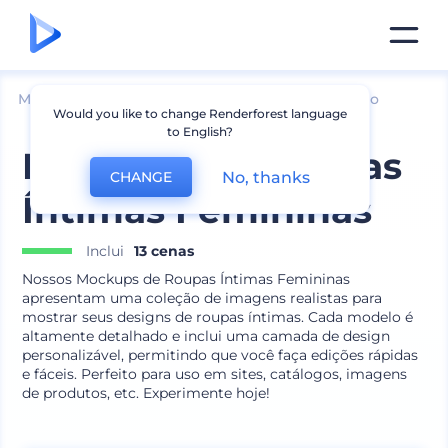
Mockups
Vestuário
Mais Mockups de Vestuário
Would you like to change Renderforest language
to English?
Mockups de Roupas
No, thanks
CHANGE
Íntimas Femininas
Inclui
13 cenas
Nossos Mockups de Roupas Íntimas Femininas
apresentam uma coleção de imagens realistas para
mostrar seus designs de roupas íntimas. Cada modelo é
altamente detalhado e inclui uma camada de design
personalizável, permitindo que você faça edições rápidas
e fáceis. Perfeito para uso em sites, catálogos, imagens
de produtos, etc. Experimente hoje!