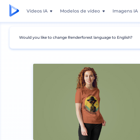
Vídeos IA
Modelos de vídeo
Imagens IA
Would you like to change Renderforest language to English?
Mockups
Vestuário
Mockup de Camiseta