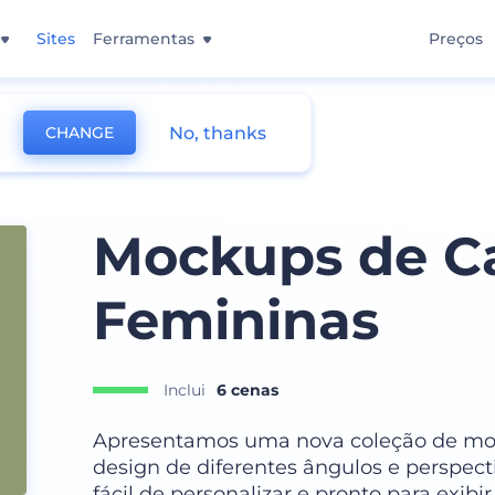
Sites
Ferramentas
Preços
No, thanks
CHANGE
Mockups de C
Femininas
Inclui
6 cenas
Apresentamos uma nova coleção de moc
design de diferentes ângulos e perspecti
fácil de personalizar e pronto para exib