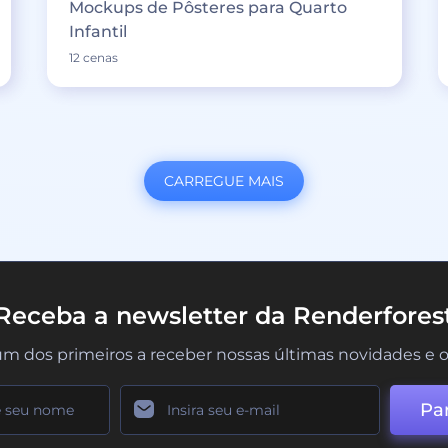
Mockups de Pôsteres para Quarto
Infantil
12 cenas
CARREGUE MAIS
Receba a newsletter da Renderfores
um dos primeiros a receber nossas últimas novidades e o
Par