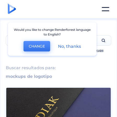
Would you like to change Renderforest language
to English?
No, thanks
CHANGE
Pesquisas mais populares incluem
t-shirt
,
logo mockups
Buscar resultados para:
mockups de logotipo