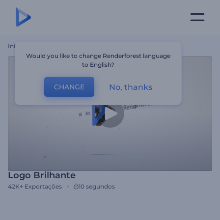
Início
Templates
Logo Brilhante
Would you like to change Renderforest language
to English?
No, thanks
CHANGE
Logo Brilhante
42K+
Exportações
10 segundos