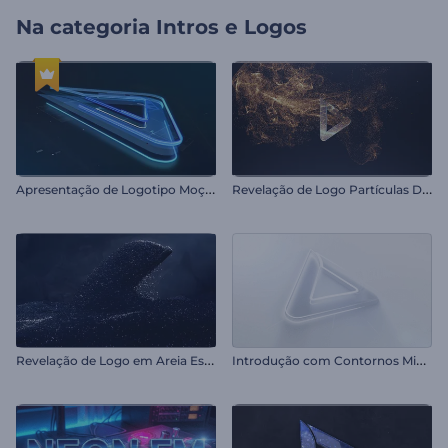
Na categoria
Intros e Logos
A
presentação de Logotipo Moção Digital
R
evelação de Logo Partículas Douradas
R
evelação de Logo em Areia Escura
I
ntrodução com Contornos Minimalistas