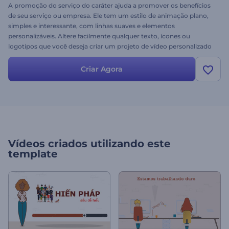
A promoção do serviço do caráter ajuda a promover os benefícios
de seu serviço ou empresa. Ele tem um estilo de animação plano,
simples e interessante, com linhas suaves e elementos
personalizáveis. Altere facilmente qualquer texto, ícones ou
logotipos que você deseja criar um projeto de vídeo personalizado
que processa em minutos. Experimente hoje, para um vídeo
tutorial, uma introdução pessoal, ou para um explicativo da
Criar Agora
empresa.
Vídeos criados utilizando este
template