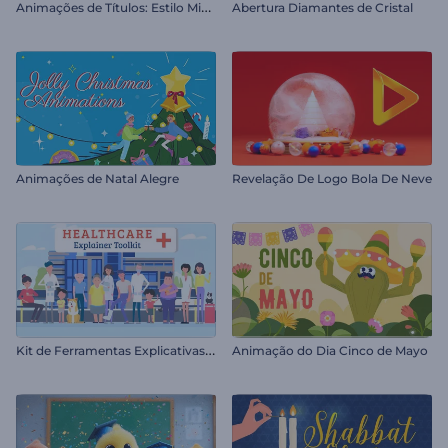
A
nimações de Títulos: Estilo Minecraft
Abertura Diamantes de Cristal
Animações de Natal Alegre
Revelação De Logo Bola De Neve
K
it de Ferramentas Explicativas de Saúde
Animação do Dia Cinco de Mayo