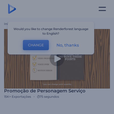
Início
Templates
Promoção De Personagem Serviço
Would you like to change Renderforest language
to English?
No, thanks
CHANGE
Promoção de Personagem Serviço
15K+
Exportações
75 segundos