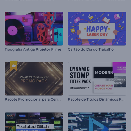
Tipografia Antiga Projetor Filme
Cartão do Dia do Trabalho
P
acote Promocional para Cerimônia de Premiação
P
acote de Títulos Dinâmicos Fortes