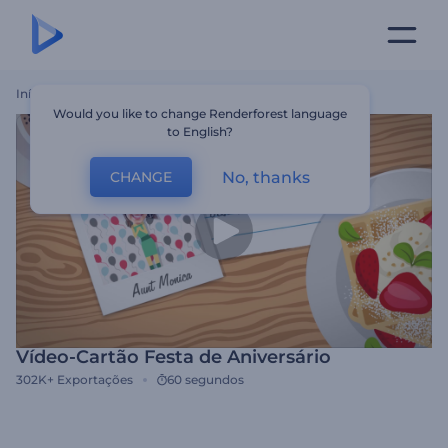
Início
Templates
Vídeo-Cartão Festa De Aniversário
Would you like to change Renderforest language
to English?
No, thanks
CHANGE
Vídeo-Cartão Festa de Aniversário
302K+
Exportações
60 segundos