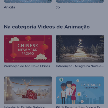
Ankita
Jo
Na categoria
Vídeos de Animação
I
ntrodução - Milagre na Noite de Natal
Promoção de Ano Novo Chinês
K
it de Ferramentas - Vídeos Explicativos
Introdução Espírito Natalino