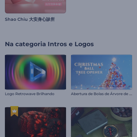
Shao Chiu 大安身心診所
Na categoria
Intros e Logos
A
bertura de Bolas de Árvore de Natal
Logo Retrowave Brilhando