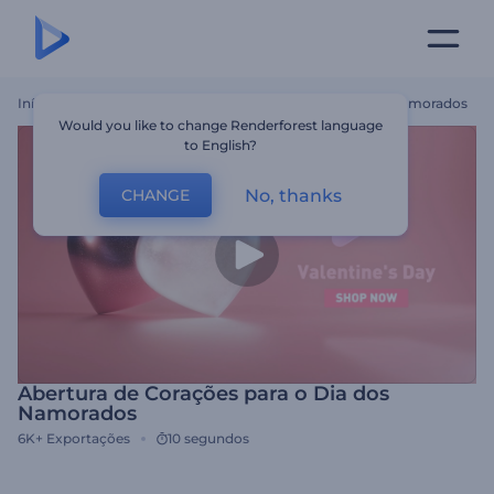
Início
Templates
Abertura De Corações Para O Dia Dos Namorados
Would you like to change Renderforest language
to English?
No, thanks
CHANGE
Abertura de Corações para o Dia dos
Namorados
6K+
Exportações
10 segundos