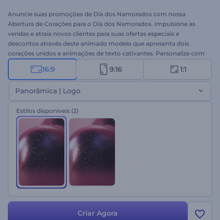
Anuncie suas promoções de Dia dos Namorados com nossa
Abertura de Corações para o Dia dos Namorados. Impulsione as
vendas e atraia novos clientes para suas ofertas especiais e
descontos através deste animado modelo que apresenta dois
corações unidos e animações de texto cativantes. Personalize com
suas ofertas exclusivas e mensagens promocionais, e finalize o
16:9
9:16
1:1
vídeo com música de fundo envolvente ou narração. Perfeito para
anúncios de venda, promoções com desconto, introduções de
Panorâmica | Logo
ofertas especiais, mensagens de feriado e muito mais. Crie e
compartilhe nas redes sociais agora para impulsionar suas vendas!
Estilos disponíveis
(2)
Criar Agora