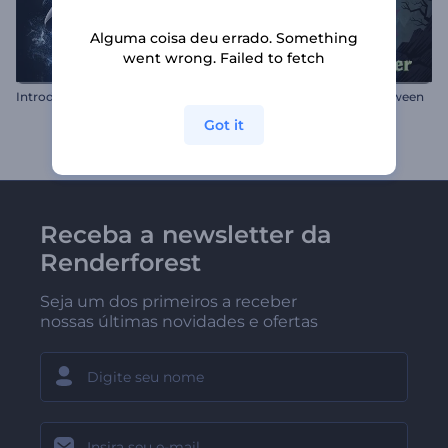
Alguma coisa deu errado. Something
went wrong. Failed to fetch
I
ntrodução Chamativa com Controle de Videogame
Abertura Macabra de Halloween
Got it
Receba a newsletter da
Renderforest
Seja um dos primeiros a receber
nossas últimas novidades e ofertas