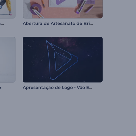
Introdução de Emotes Dançantes do Fortnite
Abertura de Artesanato de Bricolagem
Apresentação de Logo - Vôo Estelar Vibrante
o