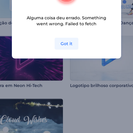
Alguma coisa deu errado. Something
Revelação de Logo Brilhante Minimalista
went wrong. Failed to fetch
Got it
ra em Neon Hi-Tech
Logotipo brilhoso corporativ