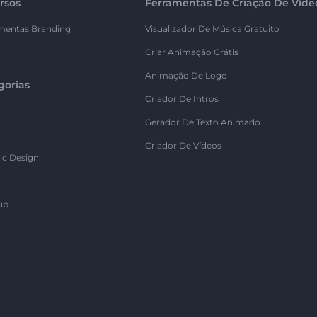
rsos
Ferramentas De Criação De Víde
mentas Branding
Visualizador De Música Gratuito
Criar Animação Grátis
Animação De Logo
gorias
Criador De Intros
Gerador De Texto Animado
Criador De Vídeos
ic Design
up