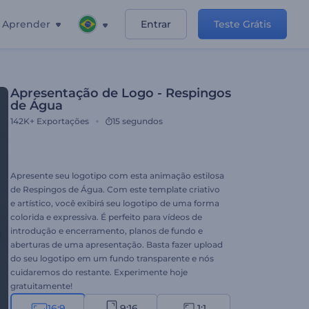
Aprender
Entrar
Teste Grátis
Apresentação de Logo - Respingos
de Água
142K+
Exportações
15 segundos
Apresente seu logotipo com esta animação estilosa
de Respingos de Água. Com este template criativo
e artístico, você exibirá seu logotipo de uma forma
colorida e expressiva. É perfeito para vídeos de
introdução e encerramento, planos de fundo e
aberturas de uma apresentação. Basta fazer upload
do seu logotipo em um fundo transparente e nós
cuidaremos do restante. Experimente hoje
gratuitamente!
16:9
9:16
1:1