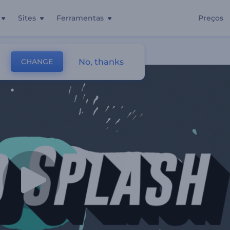
Sites
Ferramentas
Preços
e Água
No, thanks
CHANGE