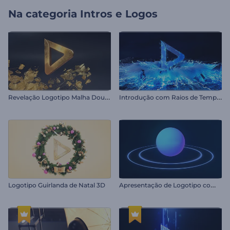
Na categoria
Intros e Logos
R
evelação Logotipo Malha Dourada
I
ntrodução com Raios de Tempestade
A
presentação de Logotipo com Formas Saltitantes
Logotipo Guirlanda de Natal 3D