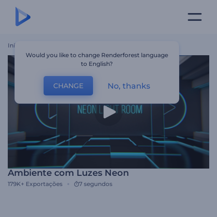
Início
Templates
Ambiente Com Luzes Neon
Would you like to change Renderforest language
to English?
No, thanks
CHANGE
Ambiente com Luzes Neon
179K+
Exportações
7 segundos