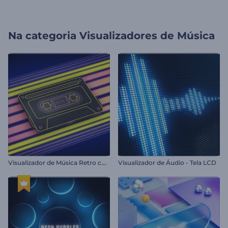
Na categoria
Visualizadores de Música
V
isualizador de Música Retro com Cassetes
Visualizador de Áudio - Tela LCD