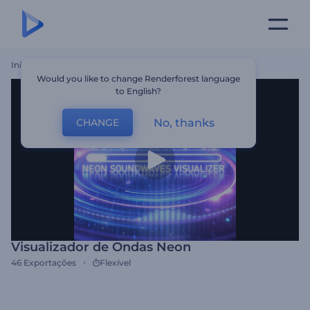
Início
Templates
Visualizador De Ondas Neon
Would you like to change Renderforest language
to English?
No, thanks
CHANGE
Visualizador de Ondas Neon
46
Exportações
Flexível