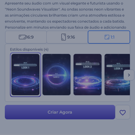
Apresente seu áudio com um visual elegante e futurista usando o
"Neon Soundwaves Visualizer". As ondas sonoras neon vibrantes e
as animações circulares brilhantes criam uma atmosfera estilosa e
envolvente, mantendo os espectadores conectados a cada batida.
Personalize em minutos enviando sua faixa de áudio e adicionando
o nome da música e do artista. Perfeito para canais de música,
16:9
9:16
1:1
podcasts, promos de DJ e apresentações de áudio. Crie agora e
transforme seu som em energia visual!
Estilos disponíveis
(4)
Criar Agora