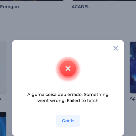
 Erdogan
ACADEL
Alguma coisa deu errado. Something
Logotipo holográfico revelado
Introdução com Formas Abstratas em 3D
Intro - Escavação Arqueológica
went wrong. Failed to fetch
Got it