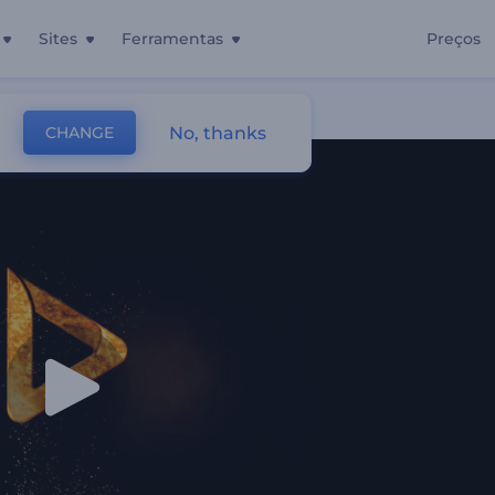
Sites
Ferramentas
Preços
No, thanks
CHANGE