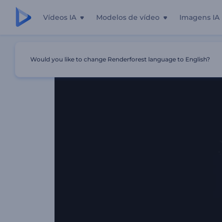
Vídeos IA
Modelos de vídeo
Imagens IA
Início
Templates
Logotipo Partículas Ambientais
Would you like to change Renderforest language to English?