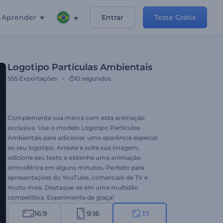
Aprender
Entrar
Teste Grátis
Logotipo Partículas Ambientais
555
Exportações
10 segundos
Complemente sua marca com esta animação
exclusiva. Use o modelo Logotipo Partículas
Ambientais para adicionar uma aparência especial
ao seu logotipo. Arraste e solte sua imagem,
adicione seu texto e obtenha uma animação
atmosférica em alguns minutos. Perfeito para
apresentações do YouTube, comerciais de TV e
muito mais. Destaque-se em uma multidão
competitiva. Experimente de graça!
16:9
9:16
1:1