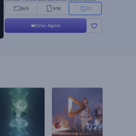
de veículos, destacar avanços tecnológicos,
16:9
9:16
1:1
mostrar as capacidades de um carro, etc. Crie
agora!
Criar Agora