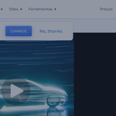
Sites
Ferramentas
Preços
otivo
No, thanks
CHANGE