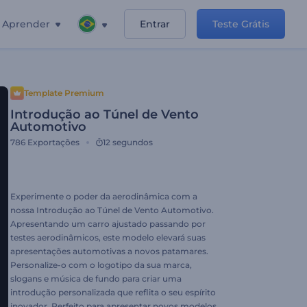
Aprender
Entrar
Teste Grátis
Template Premium
Introdução ao Túnel de Vento
Automotivo
786
Exportações
12 segundos
Experimente o poder da aerodinâmica com a
nossa Introdução ao Túnel de Vento Automotivo.
Apresentando um carro ajustado passando por
testes aerodinâmicos, este modelo elevará suas
apresentações automotivas a novos patamares.
Personalize-o com o logotipo da sua marca,
slogans e música de fundo para criar uma
introdução personalizada que reflita o seu espírito
inovador. Perfeito para apresentar novos modelos