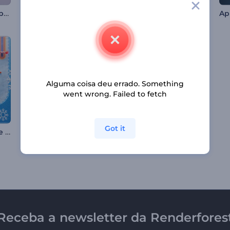
Revelação do logotipo da educação
Apresentação de Logo - Estilo Designer
Animações de Feliz Páscoa
Alguma coisa deu errado. Something
went wrong. Failed to fetch
Got it
Animação Festiva de Natal com Pinball
Apresentação de Logo - 3D Abstrato
Apresentação de Logo - Holograma Colorido
Receba a newsletter da Renderfores