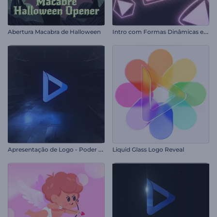
I
ntro com Formas Dinâmicas em Neon
Abertura Macabra de Halloween
A
presentação de Logo - Poder da Escuridão
Liquid Glass Logo Reveal