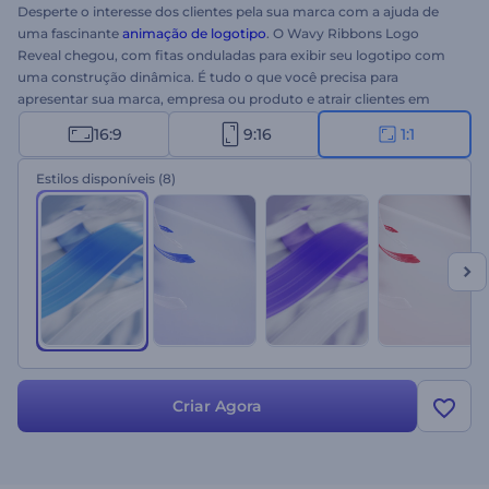
Desperte o interesse dos clientes pela sua marca com a ajuda de
uma fascinante
animação de logotipo
. O Wavy Ribbons Logo
Reveal chegou, com fitas onduladas para exibir seu logotipo com
uma construção dinâmica. É tudo o que você precisa para
apresentar sua marca, empresa ou produto e atrair clientes em
potencial. Carregue seu logotipo, digite seu slogan e aguarde
16:9
9:16
1:1
alguns minutos para obter uma abertura em vídeo profissional.
Perfeitamente adequado para promoções de marca,
Estilos disponíveis
(8)
apresentações de novas empresas, lançamentos de produtos e
muitos outros projetos. Experimente agora mesmo!
Criar Agora