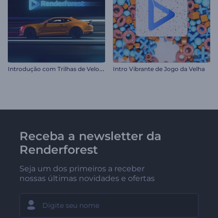
I
ntrodução com Trilhas de Velocidade de Carro
Intro Vibrante de Jogo da Velha
Receba a newsletter da
Renderforest
Seja um dos primeiros a receber
nossas últimas novidades e ofertas