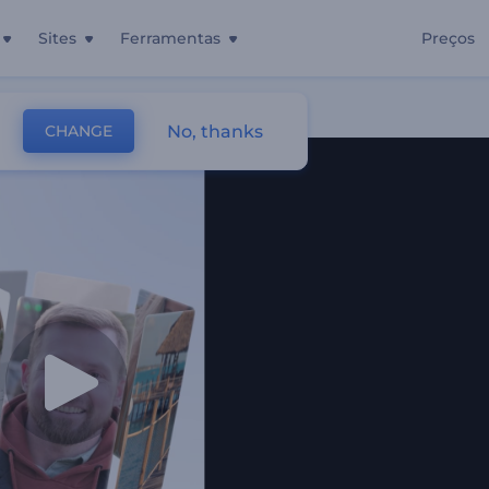
Sites
Ferramentas
Preços
No, thanks
CHANGE