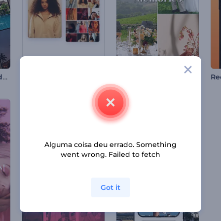
Reel de Destaques de Hotel Luxuoso
Promoção de Perfil TikTok
Memórias do Casamento dos Sonhos
Alguma coisa deu errado. Something
went wrong. Failed to fetch
Got it