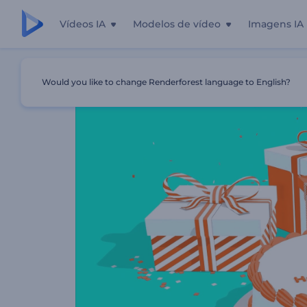
Vídeos IA
Modelos de vídeo
Imagens IA
Início
Templates
Cartão Em Vídeo De Feliz Aniversário
Would you like to change Renderforest language to English?