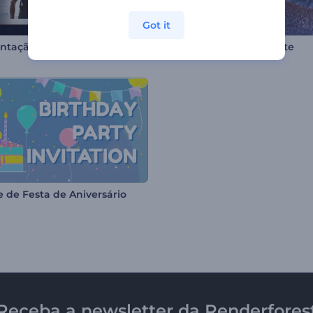
Got it
Apresentação de Molduras Polaroid
Intro com Neve Brilhante
e de Festa de Aniversário
Receba a newsletter da Renderfores