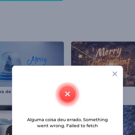
Abertura de Natal com Globo de Neve
Natal na Vila Mágica
Alguma coisa deu errado. Something
went wrong. Failed to fetch