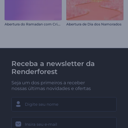
A
bertura do Ramadan com Cristal
Abertura de Dia dos Namorados
Receba a newsletter da
Renderforest
Seja um dos primeiros a receber
nossas últimas novidades e ofertas