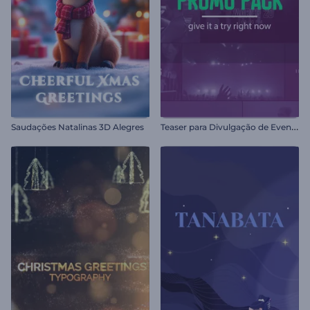
T
easer para Divulgação de Eventos
Saudações Natalinas 3D Alegres