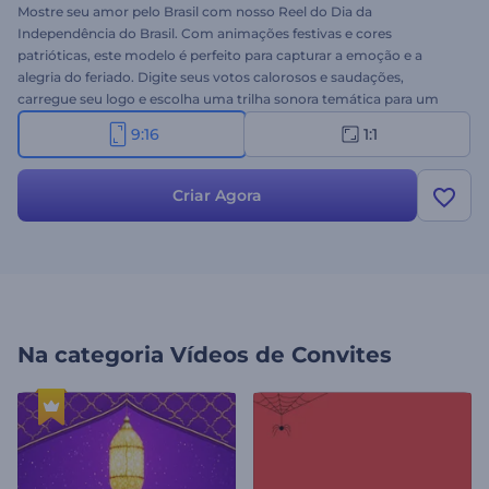
Mostre seu amor pelo Brasil com nosso Reel do Dia da
Independência do Brasil. Com animações festivas e cores
patrióticas, este modelo é perfeito para capturar a emoção e a
alegria do feriado. Digite seus votos calorosos e saudações,
carregue seu logo e escolha uma trilha sonora temática para um
toque personalizado. Perfeito para vídeos de saudação, postagens
9:16
1:1
em redes sociais, convites para eventos ou outros conteúdos
promocionais. Crie agora com apenas alguns cliques!
Criar Agora
Na categoria
Vídeos de Convites