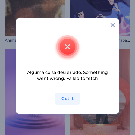
A
nimação de Tipografia - Saudações de Natal
A
nimação de Saudação Tanabata
Alguma coisa deu errado. Something
went wrong. Failed to fetch
Got it