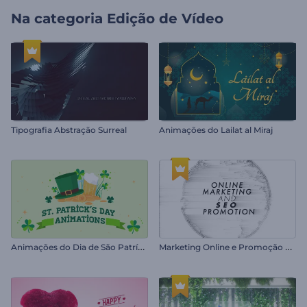
Na categoria
Edição de Vídeo
Tipografia Abstração Surreal
Animações do Lailat al Miraj
A
nimações do Dia de São Patrício
M
arketing Online e Promoção SEO