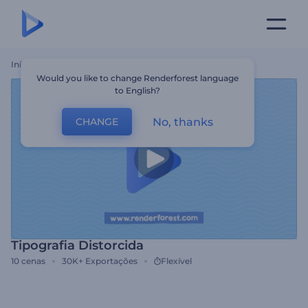
Início
Templates
Tipografia Distorcida
Would you like to change Renderforest language
to English?
No, thanks
CHANGE
Tipografia Distorcida
10
cenas
30K+
Exportações
Flexível