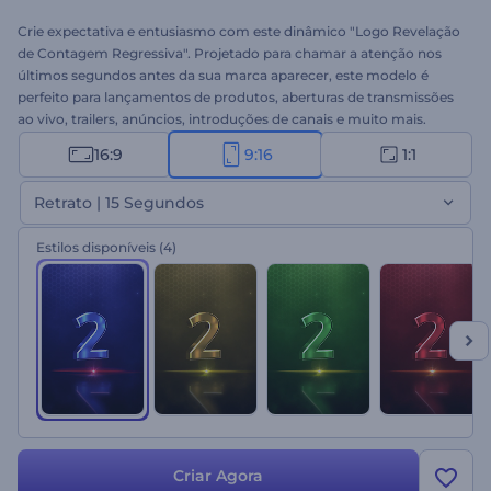
Crie expectativa e entusiasmo com este dinâmico "Logo Revelação
de Contagem Regressiva". Projetado para chamar a atenção nos
últimos segundos antes da sua marca aparecer, este modelo é
perfeito para lançamentos de produtos, aberturas de transmissões
ao vivo, trailers, anúncios, introduções de canais e muito mais.
Personalize-o em segundos adicionando seu logotipo, texto e
16:9
9:16
1:1
música de fundo. Seja você um criador ou dono de empresa, esta é
a sua escolha para uma intro de alto impacto. Experimente agora
Retrato | 15 Segundos
mesmo!
Estilos disponíveis
(4)
Criar Agora