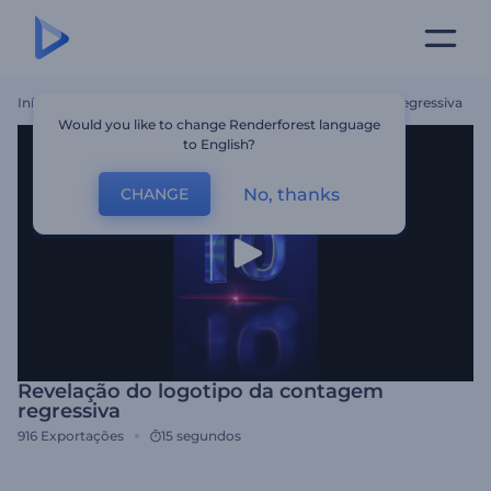
Início
Templates
Revelação Do Logotipo Da Contagem Regressiva
Would you like to change Renderforest language
to English?
No, thanks
CHANGE
Revelação do logotipo da contagem
regressiva
916
Exportações
15 segundos