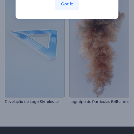
Got it
R
evelação de Logo Simples se Formando
Logotipo de Partículas Brilhantes