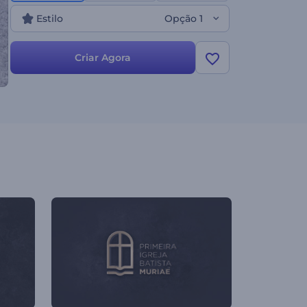
divulgação de empresas e muito mais. Dê uma
Estilo
Opção 1
chance agora mesmo!
Criar Agora