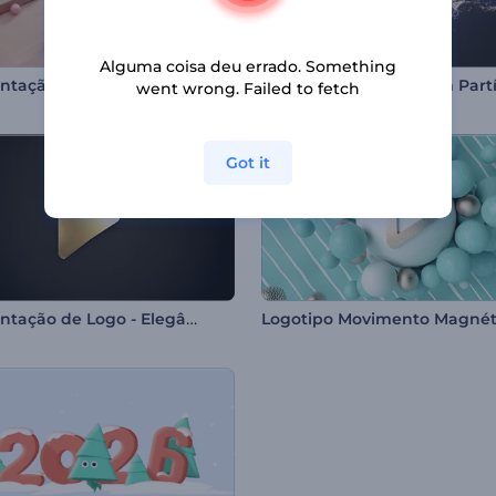
Alguma coisa deu errado. Something
Apresentação de Logo - Superfície de Mosaico
went wrong. Failed to fetch
Got it
Apresentação de Logo - Elegância
Logotipo Movimento Magnét