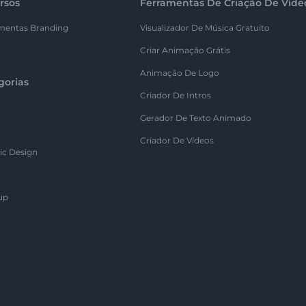
rsos
Ferramentas De Criação De Víde
mentas Branding
Visualizador De Música Gratuito
Criar Animação Grátis
Animação De Logo
gorias
Criador De Intros
Gerador De Texto Animado
Criador De Vídeos
ic Design
up