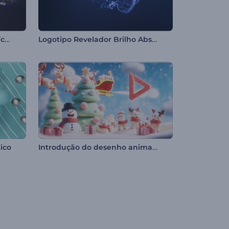
Revelação de Logo com Partículas Fluidas
Logotipo Revelador Brilho Absoluto
Introdução do desenho animado de Natal alegre
ico