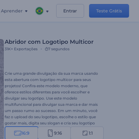
Aprender
Entrar
Teste Grátis
Abridor com Logotipo Multicor
31K+
Exportações
7 segundos
Crie uma grande divulgação da sua marca usando
esta abertura com logotipo multicor para seus
projetos! Confira este modelo moderno, que
oferece estilos diferentes para você escolher e
divulgar seu logotipo. Use este modelo
multifuncional para divulgar sua marca e dar mais
um passo rumo ao sucesso. Em um minuto, você
faz o upload do seu logotipo, escolhe o estilo que
gostar mais, digita seu slogan e cria seu logotipo
em poucos cliques. Perfeito para divulgações de
16:9
9:16
1:1
marcas, comerciais de TV, aberturas de palestras,