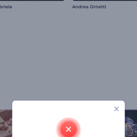
briela
Andrea Ornetti