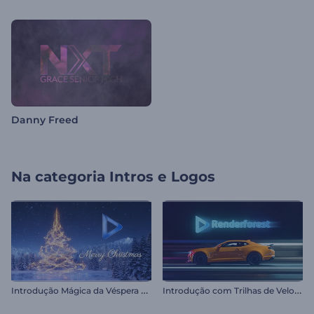
Danny Freed
Na categoria
Intros e Logos
I
ntrodução Mágica da Véspera de Natal
I
ntrodução com Trilhas de Velocidade de Carro