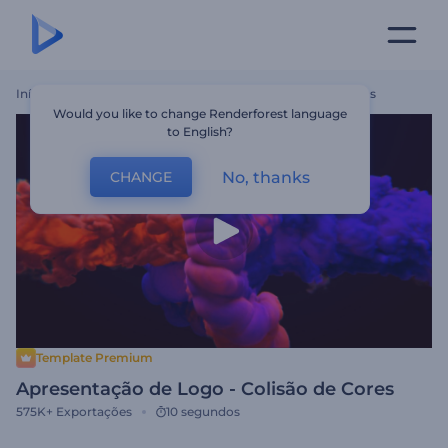
Início
Templates
Apresentação De Logo - Colisão De Cores
Would you like to change Renderforest language
to English?
No, thanks
CHANGE
Template Premium
Apresentação de Logo - Colisão de Cores
575K+
Exportações
10 segundos