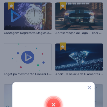
C
ontagem Regressiva Mágica de Ano Novo
A
presentação de Logo - Hiper Auto
L
ogotipo Movimento Circular Colorido
A
bertura Galáxia de Diamantes Brilhantes