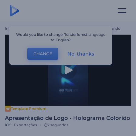
Início
Templates
Apresentação De Logo - Holograma Colorido
Would you like to change Renderforest language
to English?
No, thanks
CHANGE
Template Premium
Apresentação de Logo - Holograma Colorido
16K+
Exportações
7 segundos