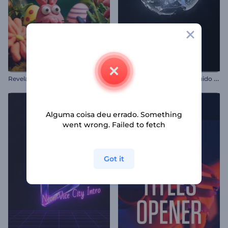
R
evelação do logotipo de Páscoa em argila
A
presentação de Logo - Fluido Circular
Alguma coisa deu errado. Something
went wrong. Failed to fetch
Got it