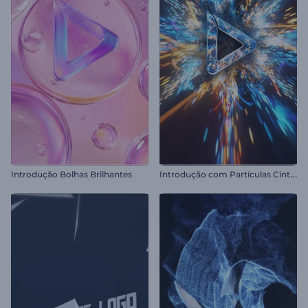
I
ntrodução com Partículas Cintilantes em Espiral
Introdução Bolhas Brilhantes