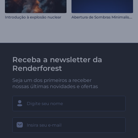
A
bertura de Sombras Minimalistas
Introdução à explosão nuclear
Receba a newsletter da
Renderforest
Seja um dos primeiros a receber
nossas últimas novidades e ofertas