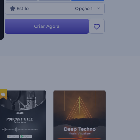
o alcance da sua música. Crie agora!
Estilo
Opção 1
Criar Agora