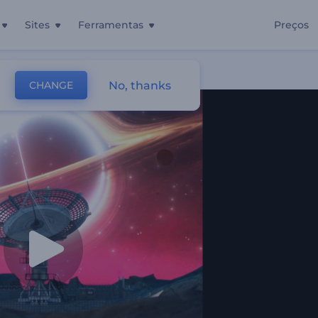
Sites
Ferramentas
Preços
smico
No, thanks
CHANGE