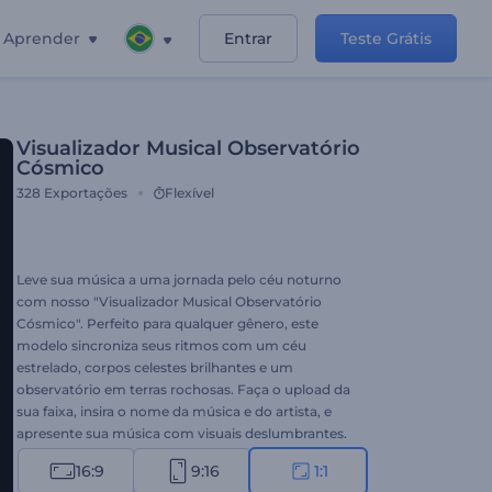
Aprender
Entrar
Teste Grátis
Visualizador Musical Observatório
Cósmico
328
Exportações
Flexível
Leve sua música a uma jornada pelo céu noturno
com nosso "Visualizador Musical Observatório
Cósmico". Perfeito para qualquer gênero, este
modelo sincroniza seus ritmos com um céu
estrelado, corpos celestes brilhantes e um
observatório em terras rochosas. Faça o upload da
sua faixa, insira o nome da música e do artista, e
apresente sua música com visuais deslumbrantes.
De músicos e DJs a amantes da música, este
16:9
9:16
1:1
visualizador é tudo o que você precisa para ampliar