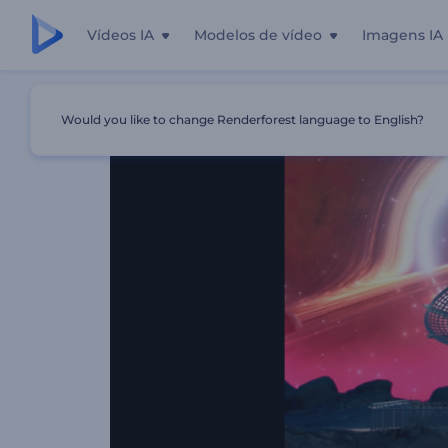
Vídeos IA
Modelos de vídeo
Imagens IA
Início
Templates
Visualizador Musical Observatório Có
Would you like to change Renderforest language to English?