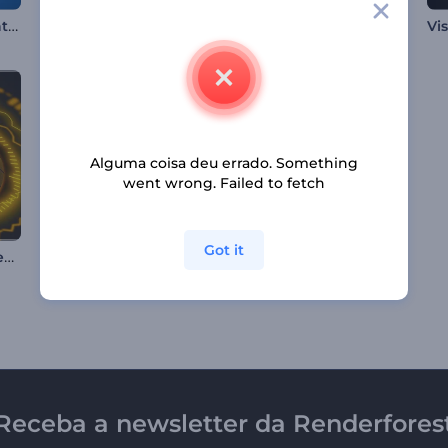
Equalizador Gradiente de Cores Suave
Visualizador de Áudio - Tela LCD
Visualizador de Música Viagem Galáctica
Alguma coisa deu errado. Something
went wrong. Failed to fetch
Got it
Visualizador de Espectro de Batidas Eletrônicas
Visualizador de Partículas Brilhantes
Visualizador de Música Retro-Cyberpunk
Receba a newsletter da Renderfores