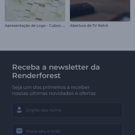
A
presentação de Logo - Cubos Fragmentados
Abertura de TV Retrô
Receba a newsletter da
Renderforest
Seja um dos primeiros a receber
nossas últimas novidades e ofertas