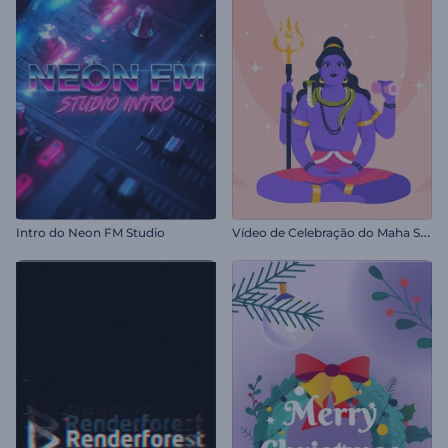
V
ídeo de Celebração do Maha Shivratri
Intro do Neon FM Studio