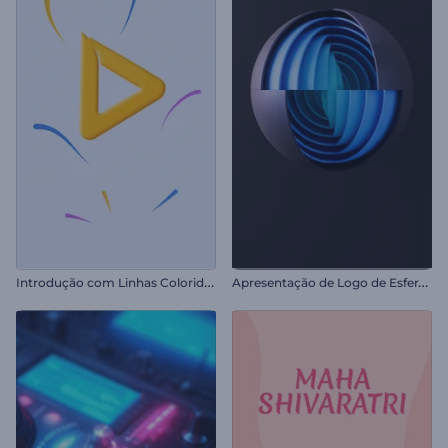
I
ntrodução com Linhas Coloridas Giratórias
A
presentação de Logo de Esfera em Camadas