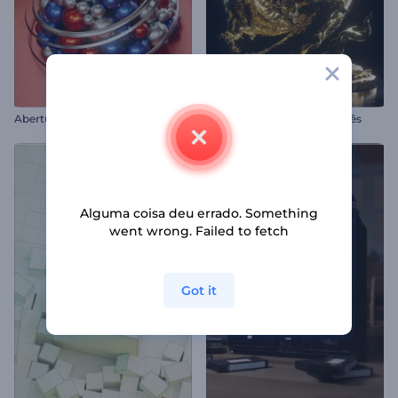
A
bertura com Enfeites de Árvore de Natal
Abertura com Dragão Chinês
Alguma coisa deu errado. Something
went wrong. Failed to fetch
Got it