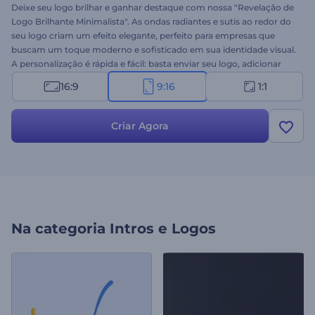
Deixe seu logo brilhar e ganhar destaque com nossa "Revelação de
Logo Brilhante Minimalista". As ondas radiantes e sutis ao redor do
seu logo criam um efeito elegante, perfeito para empresas que
buscam um toque moderno e sofisticado em sua identidade visual.
A personalização é rápida e fácil: basta enviar seu logo, adicionar
seu slogan e completar o vídeo com uma trilha sonora rítmica. Crie
16:9
9:16
1:1
agora e eleve sua marca com uma revelação de logo inesquecível!
Criar Agora
Na categoria
Intros e Logos