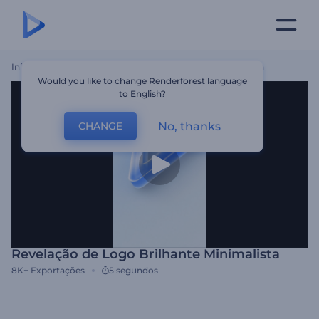
Início
Templates
Revelação De Logo Brilhante Minimalista
Would you like to change Renderforest language
to English?
No, thanks
CHANGE
Revelação de Logo Brilhante Minimalista
8K+
Exportações
5 segundos