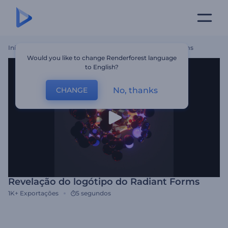
Início
Templates
Revelação Do Logótipo Do Radiant Forms
Would you like to change Renderforest language
to English?
No, thanks
CHANGE
Revelação do logótipo do Radiant Forms
1K+
Exportações
5 segundos