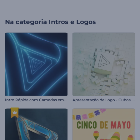
Na categoria
Intros e Logos
I
ntro Rápida com Camadas em Neon
A
presentação de Logo - Cubos Fragmentados