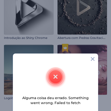
A
bertura com Pedras Gravitacionais
Introdução ao Shiny Chrome
Alguma coisa deu errado. Something
Logotipo - Balão de Ar Quente
Abertura Fashion
went wrong. Failed to fetch