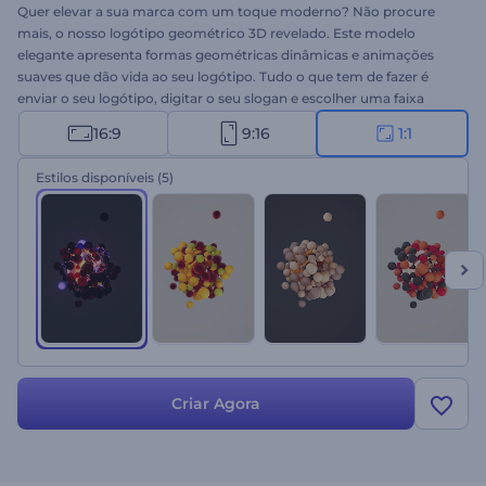
Quer elevar a sua marca com um toque moderno? Não procure
mais, o nosso logótipo geométrico 3D revelado. Este modelo
elegante apresenta formas geométricas dinâmicas e animações
suaves que dão vida ao seu logótipo. Tudo o que tem de fazer é
enviar o seu logótipo, digitar o seu slogan e escolher uma faixa
musical de fundo para uma introdução única e memorável. Perfeito
16:9
9:16
1:1
para promoções de empresas e serviços, aberturas de
apresentações criativas, introduções ou encerramentos de canais e
Estilos disponíveis
(5)
muito mais. Crie já e impressione o seu público!
Criar Agora