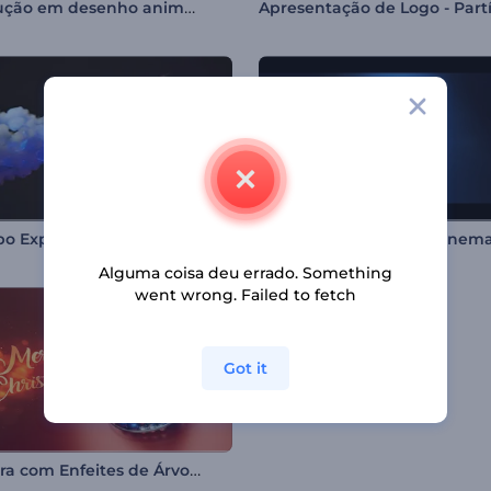
Introdução em desenho animado do Dia dos Namorados
Logotipo Explosão com Fumaça Colorida
Alguma coisa deu errado. Something
went wrong. Failed to fetch
Got it
Abertura com Enfeites de Árvore de Natal