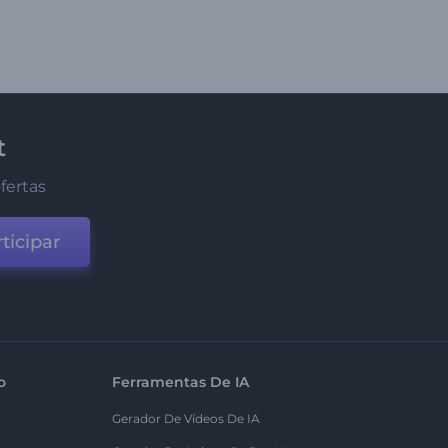
t
fertas
ticipar
o
Ferramentas De IA
Gerador De Vídeos De IA