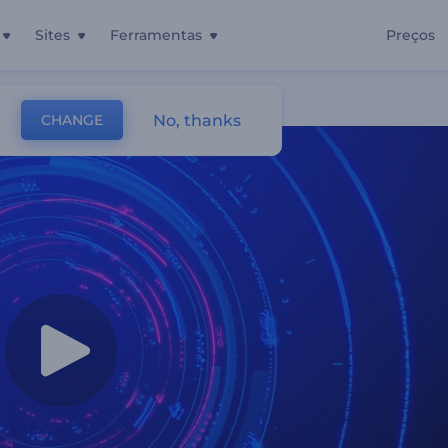
Sites
Ferramentas
Preços
No, thanks
CHANGE