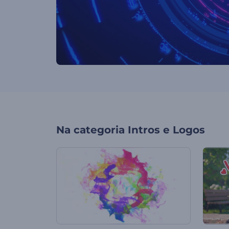
Na categoria
Intros e Logos