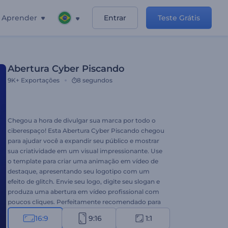
Aprender
Entrar
Teste Grátis
Abertura Cyber Piscando
9K+
Exportações
8 segundos
Chegou a hora de divulgar sua marca por todo o
ciberespaço! Esta Abertura Cyber Piscando chegou
para ajudar você a expandir seu público e mostrar
sua criatividade em um visual impressionante. Use
o template para criar uma animação em vídeo de
destaque, apresentando seu logotipo com um
efeito de glitch. Envie seu logo, digite seu slogan e
produza uma abertura em vídeo profissional com
poucos cliques. Perfeitamente recomendado para
divulgação de marca, comerciais de TV,
16:9
9:16
1:1
apresentações de empresas de tecnologia e muito