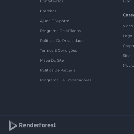
Contate-Nos
Blog
Carreiras
Cate
Ajuda E Suporte
Vídeo
Programa De Afiliados
Logo
Políticas De Privacidade
Graph
Termos E Condições
Site
Mapa Do Site
Mock
Política De Parceria
Programa De Embaixadores