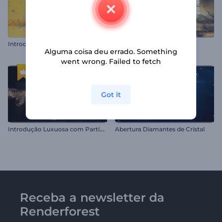
Introdução ao Dia da Formatura
Logo Fluidez da Água
Alguma coisa deu errado. Something
went wrong. Failed to fetch
Got it
I
ntrodução Luxuosa com Partículas Douradas
Abertura Diamantes de Cristal
Receba a newsletter da
Renderforest