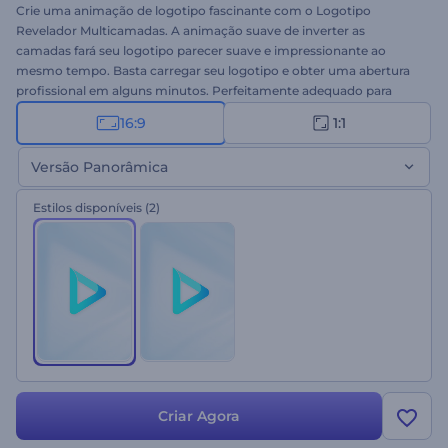
Crie uma animação de logotipo fascinante com o Logotipo
Revelador Multicamadas. A animação suave de inverter as
camadas fará seu logotipo parecer suave e impressionante ao
mesmo tempo. Basta carregar seu logotipo e obter uma abertura
profissional em alguns minutos. Perfeitamente adequado para
apresentações corporativas, introduções/encerramentos,
16:9
1:1
apresentações de empresas e muito mais. Teste este novo modelo
e capture as vibrações serenas. Experimente essa versão colorida
Versão Panorâmica
hoje!
Estilos disponíveis
(2)
Criar Agora