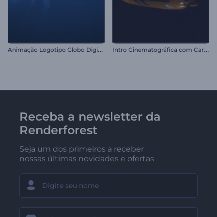
A
nimação Logotipo Globo Digital
I
ntro Cinematográfica com Carro
Receba a newsletter da
Renderforest
Seja um dos primeiros a receber
nossas últimas novidades e ofertas