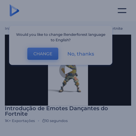
Início
Templates
Introdução De Emotes Dançantes Do Fortnite
Would you like to change Renderforest language
to English?
No, thanks
CHANGE
Introdução de Emotes Dançantes do
Fortnite
1K+
Exportações
10 segundos