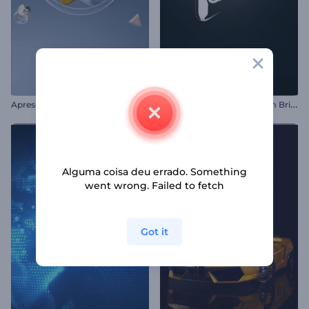
A
presentação de Logo - Formas Metálicas
R
evelação de Logotipo com Brilho Cinematográfico
Alguma coisa deu errado. Something
went wrong. Failed to fetch
Got it