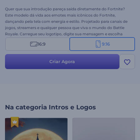
Quer que sua introdução pareça saída diretamente do Fortnite?
Este modelo dá vida aos emotes mais icônicos do Fortnite,
dançando pela tela com energia e estilo. Projetado para canais de
jogos, streamers e qualquer pessoa que viva o mundo do Battle
Royale. Carregue seu logotipo, digite sua mensagem e escolha
uma música de fundo animada para chamar a atenção dos
16:9
9:16
gameaholics. Crie agora e faça com que o logotipo da sua marca
pareça parte do próprio jogo!
Criar Agora
Na categoria
Intros e Logos