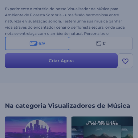
Experimente o mistério do nosso Visualizador de Música para
Ambiente de Floresta Sombria - uma fusão harmoniosa entre
natureza e visualização sonora. Testemunhe sua música ganhar
vida através do encantador cenário de floresta escura, onde cada
nota se entrelaça com o ambiente natural. Personalize o
visualizador fazendo upload da sua faixa musical e adicionando o
16:9
1:1
título e o nome do artista. Seja você um produtor musical, DJ ou
músico em busca de elevar sua presença musical, este visualizador
é perfeito para evocar emoções inesquecíveis. Experimente agora!
Criar Agora
Na categoria
Visualizadores de Música