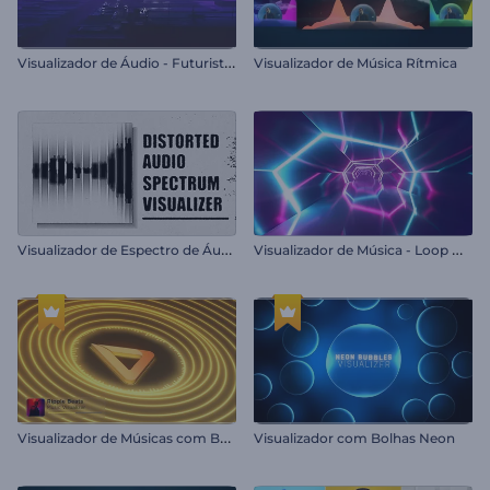
V
isualizador de Áudio - Futurista Retrô
Visualizador de Música Rítmica
V
isualizador de Espectro de Áudio Distorcido
V
isualizador de Música - Loop Neon
V
isualizador de Músicas com Batidas Onduladas
Visualizador com Bolhas Neon