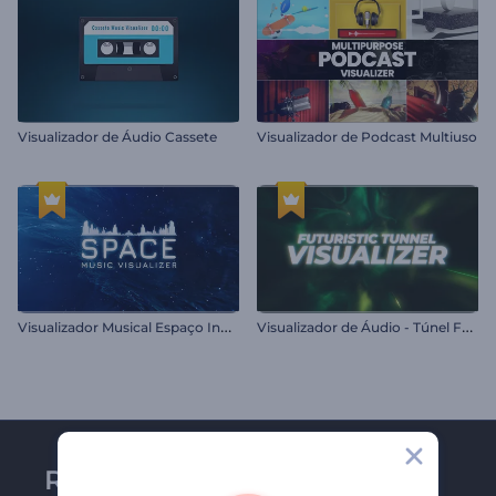
Visualizador de Áudio Cassete
Visualizador de Podcast Multiuso
V
isualizador Musical Espaço Infinito
V
isualizador de Áudio - Túnel Futurista
Receba a newsletter da