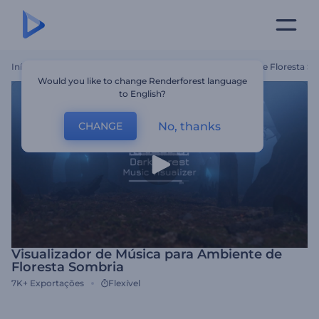
Início
Templates
Visualizador De Música Para Ambiente De Floresta S
Would you like to change Renderforest language
to English?
No, thanks
CHANGE
Visualizador de Música para Ambiente de
Floresta Sombria
7K+
Exportações
Flexível