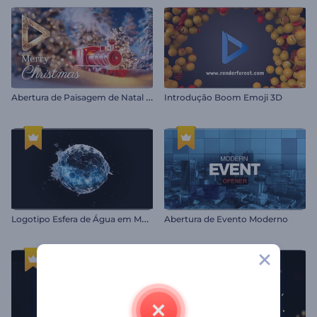
A
bertura de Paisagem de Natal com Neve
Introdução Boom Emoji 3D
L
ogotipo Esfera de Água em Movimento
Abertura de Evento Moderno