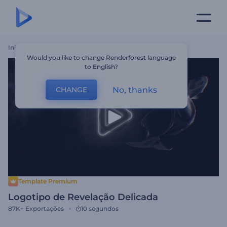
Início
Templates
Logotipo De Revelação Delicada
Would you like to change Renderforest language
to English?
No, thanks
CHANGE
Template Premium
Logotipo de Revelação Delicada
87K+
Exportações
10 segundos