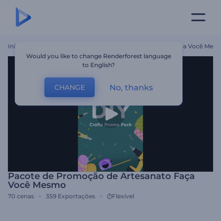
Início
Templates
Pacote De Promoção De Artesanato Faça Você Mes
Would you like to change Renderforest language
to English?
No, thanks
CHANGE
Pacote de Promoção de Artesanato Faça
Você Mesmo
70
cenas
359
Exportações
Flexível