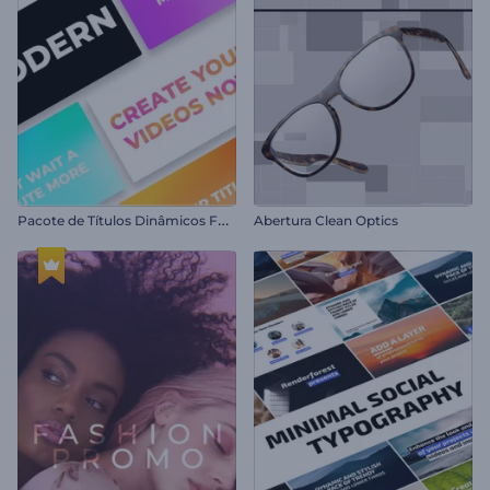
P
acote de Títulos Dinâmicos Fortes
Abertura Clean Optics