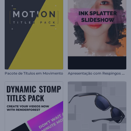
A
presentação com Respingos de Tinta
Pacote de Títulos em Movimento