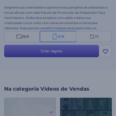
Desperte sua criatividade e aprimore seus projetos de artesanato a
novas alturas com este Pacote de Promoção de Artesanato Faça
Você Mesmo. Exiba seus projetos com estilo e deixe sua
criatividade correr solta com cenas envolventes e transições
vibrantes. Esse pacote versátil é indispensável para todos os
entusiastas de DIY e empresas de artesanato, permitindo que você
16:9
9:16
1:1
crie conteúdo único e cativante em poucos minutos. Selecione as
cenas que melhor se conectam com suas ideias, digite seus textos
promocionais, escolha uma música de fundo em nossa Biblioteca
Criar Agora
de Música ou faça o upload de sua narração. Experimente agora
mesmo e veja suas criações ganharem vida neste modelo
inesquecível!
Na categoria
Vídeos de Vendas