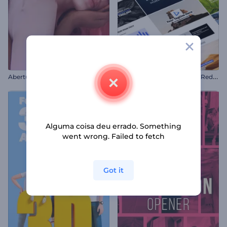
T
ipografia Minimalista para Redes Sociais
Abertura Fashion
Alguma coisa deu errado. Something
went wrong. Failed to fetch
Got it