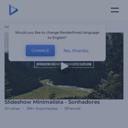
Início
Templates
Slideshow Minimalista - Sonhadores
Would you like to change Renderforest language
to English?
No, thanks
CHANGE
Slideshow Minimalista - Sonhadores
20
cenas
39K+
Exportações
Flexível