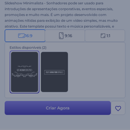
Slideshow Minimalista - Sonhadores pode ser usado para
introduções de apresentações corporativas, eventos especiais,
promoções e muito mais. É um projeto desenvolvido com
animações nítidas para exibição de um vídeo simples, mas muito
atrativo. Este template possui texto e música personalizáveis, e
todas as ferramentas necessárias para criar um vídeo incrível.
16:9
9:16
1:1
Carregue seus arquivos, edite o texto e obtenha um vídeo exclusivo
em minutos. Experimente grátis!
Estilos disponíveis
(2)
Criar Agora