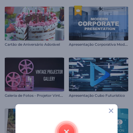
A
presentação Corporativa Moderna
Cartão de Aniversário Adorável
G
aleria de Fotos - Projetor Vintage
Apresentação Cubo Futurístico