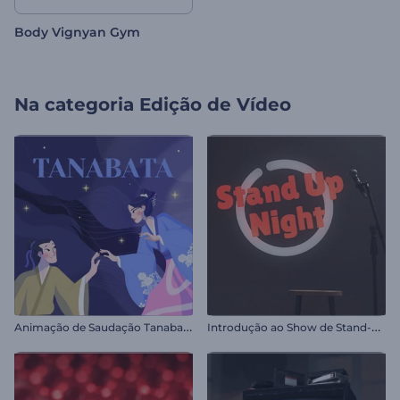
Body Vignyan Gym
Na categoria
Edição de Vídeo
A
nimação de Saudação Tanabata
I
ntrodução ao Show de Stand-Up