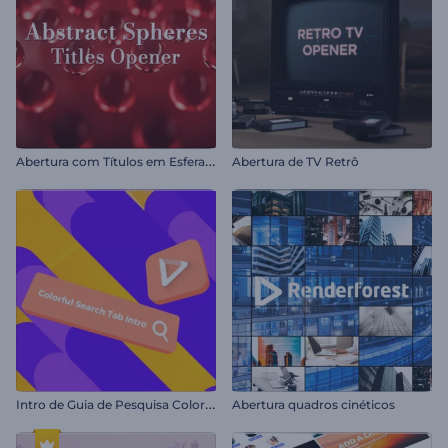
A
bertura com Títulos em Esferas Abstratas
Abertura de TV Retrô
I
ntro de Guia de Pesquisa Colorida
Abertura quadros cinéticos