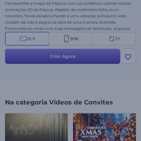
Compartilhe a magia da Páscoa com sua audiência usando nossas
Animações 3D de Páscoa. Repleto de coelhinhos fofos, ovos
coloridos, flores desabrochando e uma vibração primaveril, este
modelo dá vida à alegria da data de uma maneira divertida.
Personalize as cenas com suas mensagens de felicitação, arquivos
de mídia e uma trilha sonora animada para espalhar o espírito
16:9
9:16
1:1
festivo entre familiares, amigos e colegas. Perfeito para vídeos de
felicitação, anúncios de promoções de Páscoa, convites para
eventos, postagens em redes sociais e muito mais. Crie agora!
Criar Agora
Na categoria
Vídeos de Convites