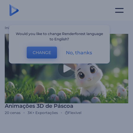
Início
Templates
Animações 3D De Páscoa
Would you like to change Renderforest language
to English?
No, thanks
CHANGE
Animações 3D de Páscoa
20
cenas
3K+
Exportações
Flexível