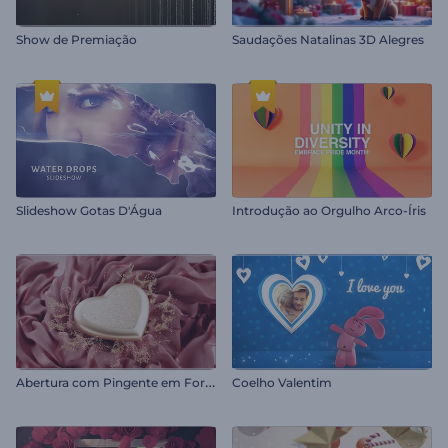
Show de Premiação
Saudações Natalinas 3D Alegres
Slideshow Gotas D'Água
Introdução ao Orgulho Arco-Íris
A
bertura com Pingente em Forma de Coração
Coelho Valentim