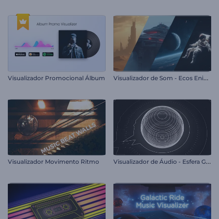
V
isualizador de Som - Ecos Enigmáticos
Visualizador Promocional Álbum
V
isualizador de Áudio - Esfera Giratória
Visualizador Movimento Ritmo