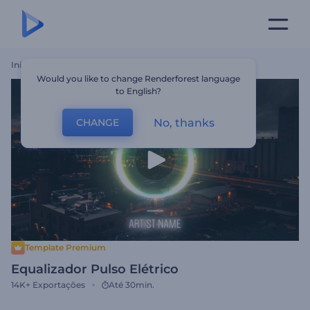
Início
Templates
Equalizador Pulso Elétrico
Would you like to change Renderforest language
to English?
No, thanks
CHANGE
Template Premium
Equalizador Pulso Elétrico
14K+
Exportações
Até 30min.