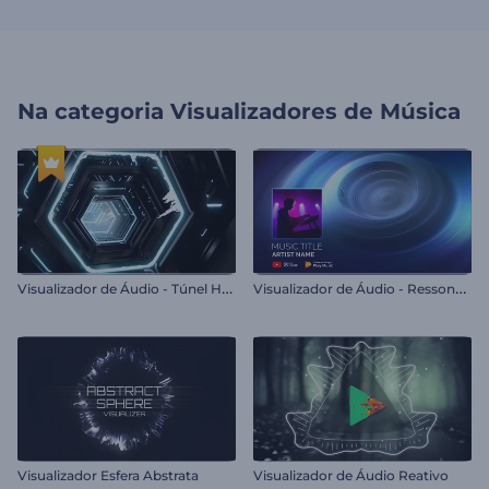
Na categoria
Visualizadores de Música
V
isualizador de Áudio - Túnel Hexagonal
V
isualizador de Áudio - Ressonância Sonora
Visualizador Esfera Abstrata
Visualizador de Áudio Reativo