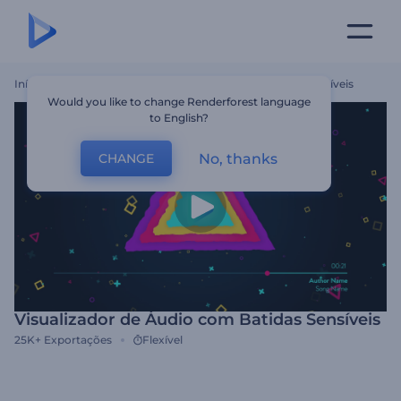
Início
Templates
Visualizador De Áudio Com Batidas Sensíveis
Would you like to change Renderforest language
to English?
No, thanks
CHANGE
Visualizador de Áudio com Batidas Sensíveis
25K+
Exportações
Flexível