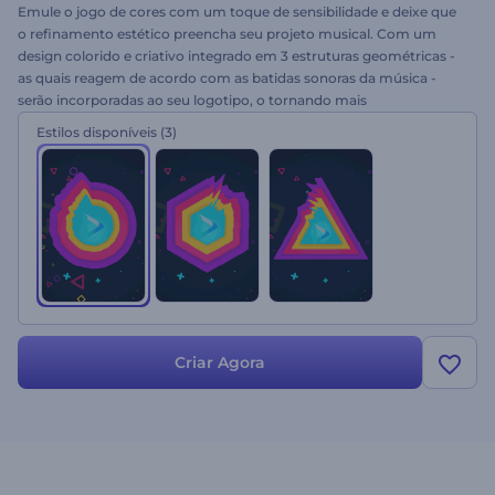
Emule o jogo de cores com um toque de sensibilidade e deixe que
o refinamento estético preencha seu projeto musical. Com um
design colorido e criativo integrado em 3 estruturas geométricas -
as quais reagem de acordo com as batidas sonoras da música -
serão incorporadas ao seu logotipo, o tornando mais
impressionante. O Visualizador de Áudio com Batidas Sensíveis se
Estilos disponíveis
(3)
adapta perfeitamente ao seu canal do YouTube, Vimeo, promoção
de DJ, música eletrônica e muitos outros projetos musicais.
Experimente gratuitamente!
Criar Agora