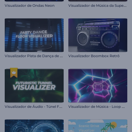
V
isualizador de Música da Superfície de Marte
Visualizador de Ondas Neon
V
isualizador Pista de Dança de Festa
Visualizador Boombox Retrô
V
isualizador de Áudio - Túnel Futurista
V
isualizador de Música - Loop Neon