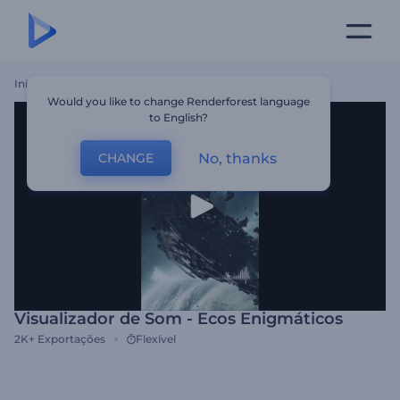
Início
Templates
Visualizador De Som - Ecos Enigmáticos
Would you like to change Renderforest language
to English?
No, thanks
CHANGE
Visualizador de Som - Ecos Enigmáticos
2K+
Exportações
Flexível