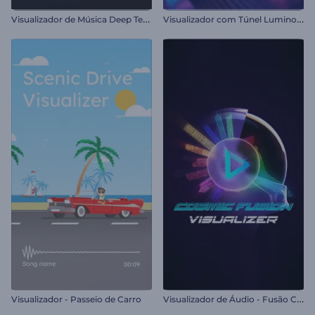
V
isualizador de Música Deep Techno
V
isualizador com Túnel Luminoso
V
isualizador de Áudio - Fusão Cósmica
Visualizador - Passeio de Carro