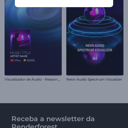
V
isualizador de Áudio - Ressonância Sonora
Neon Audio Spectrum Visualizer
Receba a newsletter da
Renderforest