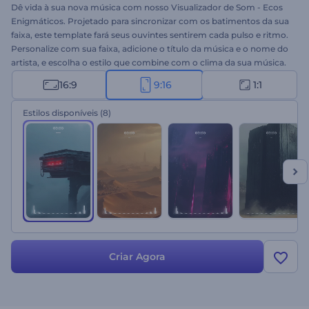
Dê vida à sua nova música com nosso Visualizador de Som - Ecos
Enigmáticos. Projetado para sincronizar com os batimentos da sua
faixa, este template fará seus ouvintes sentirem cada pulso e ritmo.
Personalize com sua faixa, adicione o título da música e o nome do
artista, e escolha o estilo que combine com o clima da sua música.
Perfeito para lançamentos de novos singles, promoções de álbuns
16:9
9:16
1:1
de música, apresentações de capas, eventos musicais e muito
mais. Crie agora e aumente o número de seus fãs de música!
Estilos disponíveis
(8)
Criar Agora