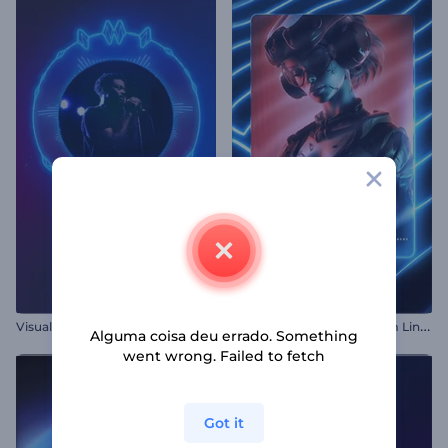
V
isualizador de Música Minimalista de Batidas
V
isualizador de Música com Linhas de Neon
Alguma coisa deu errado. Something
went wrong. Failed to fetch
Got it