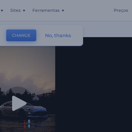
Sites
Ferramentas
Preços
No, thanks
CHANGE