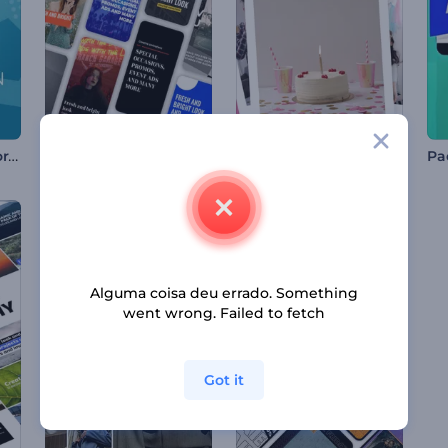
Apresentação Corporativa Dinâmica
Kit de Ferramentas - Reels do Instagram
Doces Memórias de Aniversário
Alguma coisa deu errado. Something
went wrong. Failed to fetch
Got it