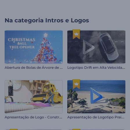
Na categoria
Intros e Logos
A
bertura de Bolas de Árvore de Natal
L
ogotipo Drift em Alta Velocidade
A
presentação de Logo - Construção
A
presentação de Logotipo Praia Tropical