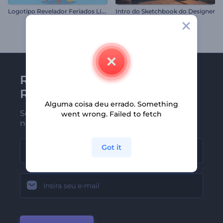
L
ogotipo Revelador Feriados Líquidos
Intro do Sketchbook do Designer
Receba a newsletter da
Renderforest
Alguma coisa deu errado. Something
Seja um dos primeiros a receber
went wrong. Failed to fetch
nossas últimas novidades e ofertas
Got it