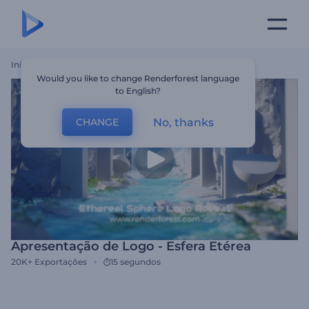
Início
Templates
Apresentação De Logo - Esfera Etérea
Would you like to change Renderforest language
to English?
No, thanks
CHANGE
Apresentação de Logo - Esfera Etérea
20K+
Exportações
15 segundos