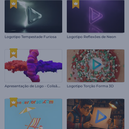
Logotipo Tempestade Furiosa
Logotipo Reflexões de Neon
A
presentação de Logo - Colisão de Cores
Logotipo Torção Forma 3D