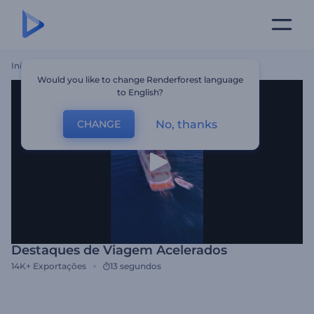
Início
Templates
Destaques De Viagem Acelerados
Would you like to change Renderforest language
to English?
No, thanks
CHANGE
Destaques de Viagem Acelerados
14K+
Exportações
13 segundos