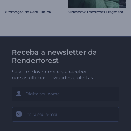
S
lideshow Transições Fragmentadas
Promoção de Perfil TikTok
Receba a newsletter da
Renderforest
Seja um dos primeiros a receber
nossas últimas novidades e ofertas