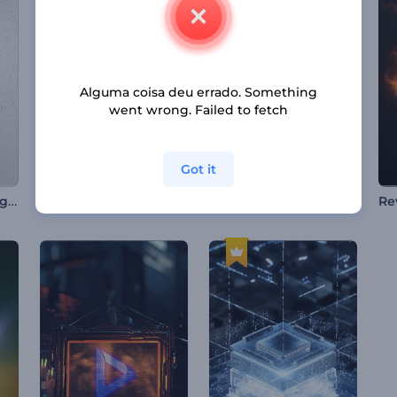
Alguma coisa deu errado. Something
went wrong. Failed to fetch
Got it
Apresentação de Logotipo - Fumaça Giratória
Animações do Dia do Bodhi
Introdução à explosão nuclear