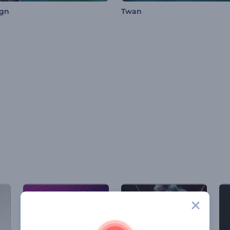
ign
Twan