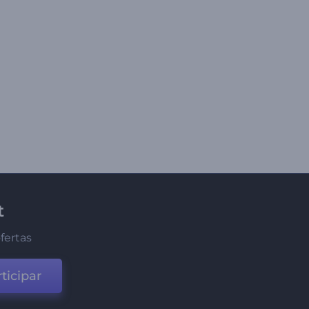
t
fertas
ticipar