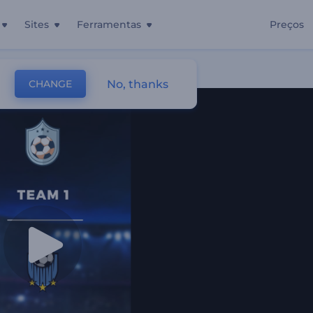
Sites
Ferramentas
Preços
No, thanks
CHANGE