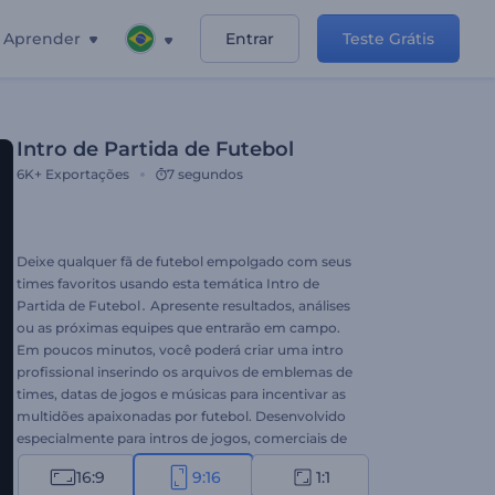
Aprender
Entrar
Teste Grátis
Intro de Partida de Futebol
6K+
Exportações
7 segundos
Deixe qualquer fã de futebol empolgado com seus
times favoritos usando esta temática Intro de
Partida de Futebol․ Apresente resultados, análises
ou as próximas equipes que entrarão em campo.
Em poucos minutos, você poderá criar uma intro
profissional inserindo os arquivos de emblemas de
times, datas de jogos e músicas para incentivar as
multidões apaixonadas por futebol. Desenvolvido
especialmente para intros de jogos, comerciais de
TV, intro de canal e muito mais. 3, 2, 1, preparar, vai!
16:9
9:16
1:1
Experimente agora!