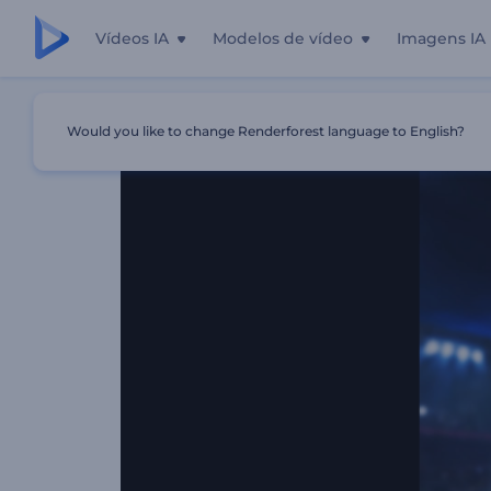
Vídeos IA
Modelos de vídeo
Imagens IA
Início
Templates
Intro De Partida De Futebol
Would you like to change Renderforest language to English?