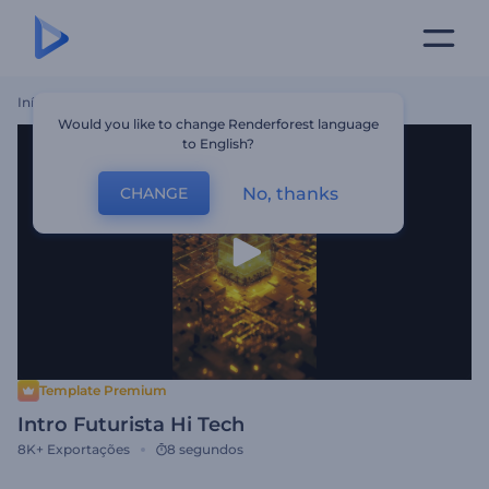
Início
Templates
Intro Futurista Hi Tech
Would you like to change Renderforest language
to English?
No, thanks
CHANGE
Template Premium
Intro Futurista Hi Tech
8K+
Exportações
8 segundos