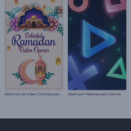
A
bertura de Vídeo Colorida para o Ramadã
Abertura Vibrante para Games