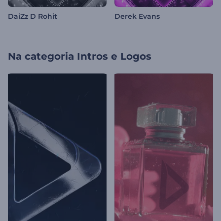
DaiZz D Rohit
Derek Evans
Na categoria
Intros e Logos