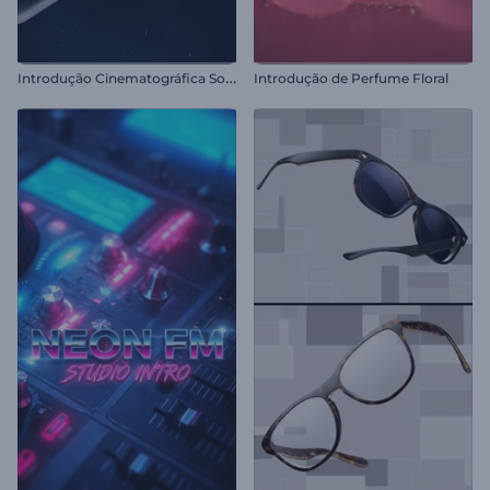
I
ntrodução Cinematográfica Sombria
Introdução de Perfume Floral