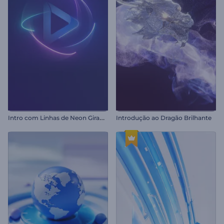
I
ntro com Linhas de Neon Girando
Introdução ao Dragão Brilhante