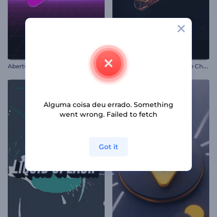
I
ntrodução de Partículas de Chamas Brilhantes
Abertura Retrô Anos 80
Alguma coisa deu errado. Something
went wrong. Failed to fetch
Got it