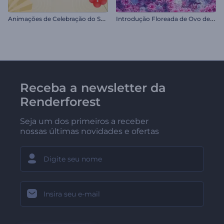
A
nimações de Celebração do Setsubun
I
ntrodução Floreada de Ovo de Páscoa
Receba a newsletter da
Renderforest
Seja um dos primeiros a receber
nossas últimas novidades e ofertas