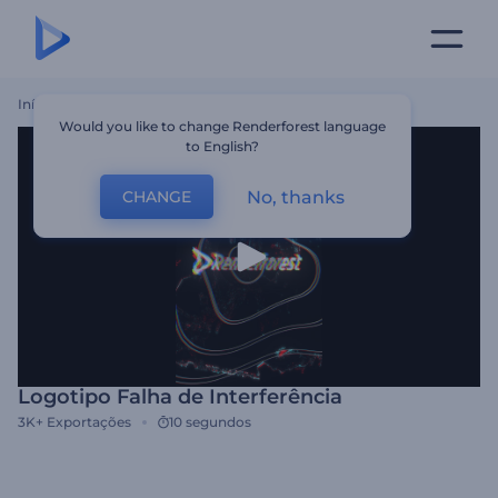
Início
Templates
Logotipo Falha De Interferência
Would you like to change Renderforest language
to English?
No, thanks
CHANGE
Logotipo Falha de Interferência
3K+
Exportações
10 segundos