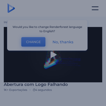
Início
Templates
Abertura Com Logo Falhando
Would you like to change Renderforest language
to English?
No, thanks
CHANGE
Abertura com Logo Falhando
1K+
Exportações
4 segundos