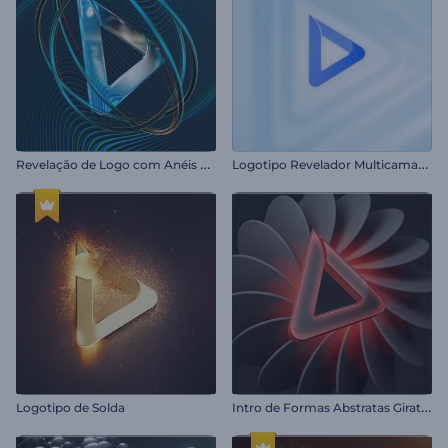
R
evelação de Logo com Anéis em Espiral
L
ogotipo Revelador Multicamadas
I
ntro de Formas Abstratas Giratórias
Logotipo de Solda