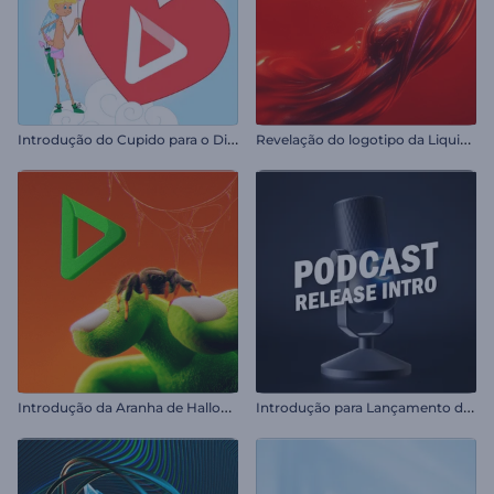
I
ntrodução do Cupido para o Dia dos Namorados
R
evelação do logotipo da Liquid Fusion
I
ntrodução da Aranha de Halloween
I
ntrodução para Lançamento de Podcast