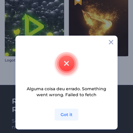
Logotipo Explosão Molecular
Logotipo Fusão Partículas
Alguma coisa deu errado. Something
went wrong. Failed to fetch
Receba a newsletter da
Renderforest
Got it
Seja um dos primeiros a receber
nossas últimas novidades e ofertas