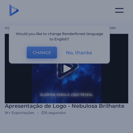
Início
Templates
Apresentação De Logo - Nebulosa Brilhante
Would you like to change Renderforest language
to English?
No, thanks
CHANGE
Apresentação de Logo - Nebulosa Brilhante
1K+
Exportações
15 segundos