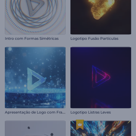
Intro com Formas Simétricas
Logotipo Fusão Partículas
A
presentação de Logo com Fragmentos de Gelo
Logotipo Listras Leves