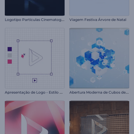
L
ogotipo Partículas Cinematográficas
Viagem Festiva Árvore de Natal
A
presentação de Logo - Estilo Designer
A
bertura Moderna de Cubos de Vidro