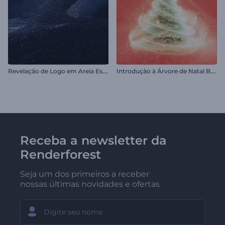
R
evelação de Logo em Areia Escura
I
ntrodução à Árvore de Natal Brilhante
Receba a newsletter da
Renderforest
Seja um dos primeiros a receber
nossas últimas novidades e ofertas