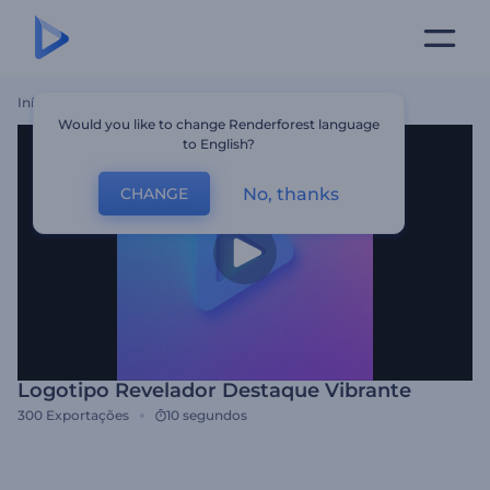
Início
Templates
Logotipo Revelador Destaque Vibrante
Would you like to change Renderforest language
to English?
No, thanks
CHANGE
Logotipo Revelador Destaque Vibrante
300
Exportações
10 segundos