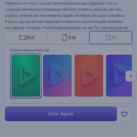
Obtenha um novo visual cativante para o seu logotipo com o
Logotipo Revelador Destaque Vibrante. Capte a atenção do seu
público através do movimento rápido de feixes de luzes coloridos.
Faça o upload do seu logotipo e obtenha sua animação atraente
em alguns minutos. Perfeito para programas de TV, introduções de
canais do YouTube, vídeos sociais, promoções de eventos e muito
16:9
9:16
1:1
mais. Experimente e aproveite a revelação do seu logotipo
encantador agora!
Estilos disponíveis
(4)
Criar Agora