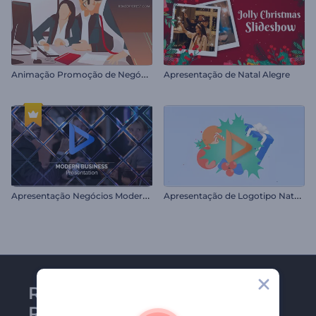
A
nimação Promoção de Negócios
Apresentação de Natal Alegre
A
presentação Negócios Modernos
A
presentação de Logotipo Natal Feliz
Receba a newsletter da
Renderforest