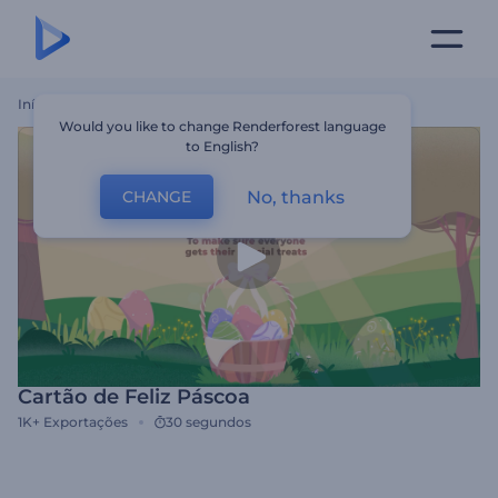
Início
Templates
Cartão De Feliz Páscoa
Would you like to change Renderforest language
to English?
No, thanks
CHANGE
Cartão de Feliz Páscoa
1K+
Exportações
30 segundos