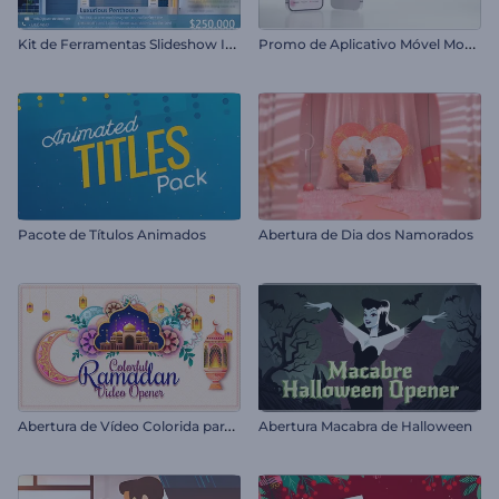
K
it de Ferramentas Slideshow Imobiliário
P
romo de Aplicativo Móvel Moderno
Pacote de Títulos Animados
Abertura de Dia dos Namorados
A
bertura de Vídeo Colorida para o Ramadã
Abertura Macabra de Halloween