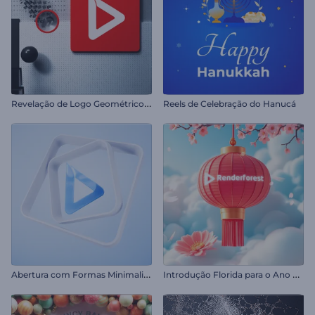
R
evelação de Logo Geométrico 3D
Reels de Celebração do Hanucá
A
bertura com Formas Minimalistas
I
ntrodução Florida para o Ano Novo Chinês