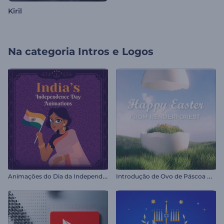
Kiril
Na categoria
Intros e Logos
A
nimações do Dia da Independência da Índia
I
ntrodução de Ovo de Páscoa Rachado