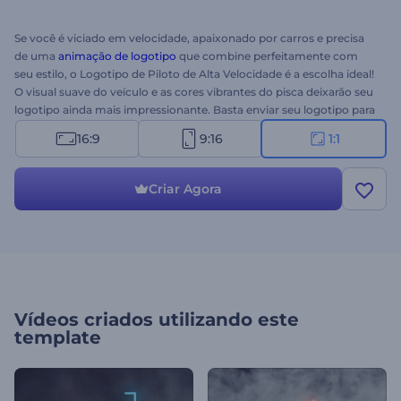
Se você é viciado em velocidade, apaixonado por carros e precisa
de uma
animação de logotipo
que combine perfeitamente com
seu estilo, o Logotipo de Piloto de Alta Velocidade é a escolha ideal!
O visual suave do veículo e as cores vibrantes do pisca deixarão seu
logotipo ainda mais impressionante. Basta enviar seu logotipo para
criar a animação mais eficaz de todos os tempos. Perfeito para
16:9
9:16
1:1
comerciais de TV, canais do YouTube, aberturas de apresentações e
muito mais. Experimente este novo modelo agora mesmo! Esta é a
versão quadrada. 3...2...1...Já!
Criar Agora
Vídeos criados utilizando este
template