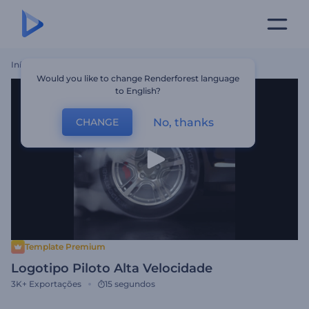
Início
Templates
Logotipo Piloto Alta Velocidade
Would you like to change Renderforest language
to English?
No, thanks
CHANGE
Template Premium
Logotipo Piloto Alta Velocidade
3K+
Exportações
15 segundos