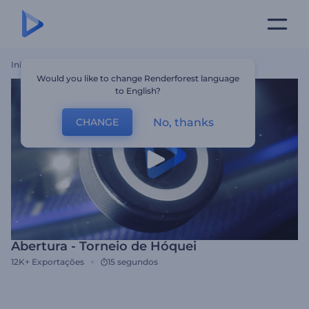
Início
Templates
Abertura - Torneio De Hóquei
Would you like to change Renderforest language
to English?
No, thanks
CHANGE
Abertura - Torneio de Hóquei
12K+
Exportações
15 segundos