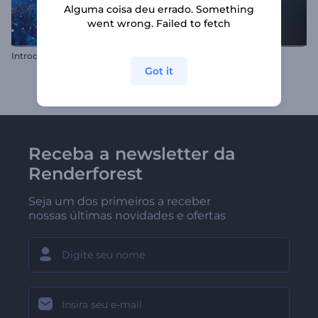
Alguma coisa deu errado. Something
went wrong. Failed to fetch
I
ntrodução Contagem Regressiva do Túnel Cósmico
Intro Luminosa de Games
Got it
Receba a newsletter da
Renderforest
Seja um dos primeiros a receber
nossas últimas novidades e ofertas