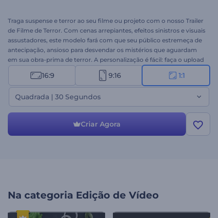
Traga suspense e terror ao seu filme ou projeto com o nosso Trailer
de Filme de Terror. Com cenas arrepiantes, efeitos sinistros e visuais
assustadores, este modelo fará com que seu público estremeça de
antecipação, ansioso para desvendar os mistérios que aguardam
em sua obra-prima de terror. A personalização é fácil: faça o upload
de seus arquivos de mídia, digite seus textos, faça os ajustes
16:9
9:16
1:1
necessários e conclua seu projeto de vídeo assustador com música
de fundo ou até mesmo com sua narração. Perfeito para filmes de
Quadrada | 30 Segundos
terror, teasers emocionantes, promoções de Halloween,
introduções assustadoras e muito mais. Crie agora!
Criar Agora
Na categoria
Edição de Vídeo