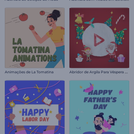
A
bridor de Argila Para Véspera de Natal
Animações de La Tomatina