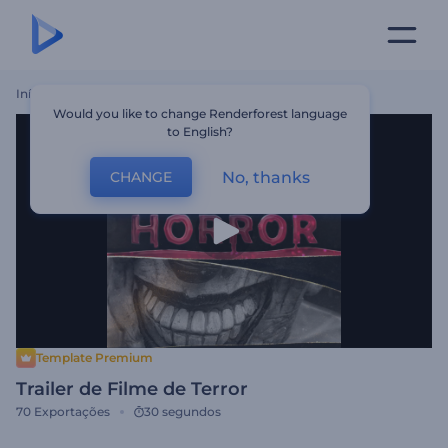
Início
Templates
Trailer De Filme De Terror
Would you like to change Renderforest language
to English?
No, thanks
CHANGE
Template Premium
Trailer de Filme de Terror
70
Exportações
30 segundos